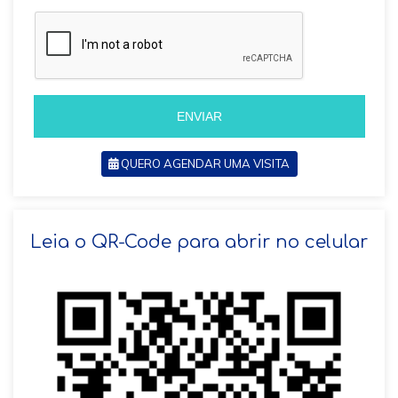
a
z
z
i
i
l
l
+
+
5
5
5
5
ENVIAR
QUERO AGENDAR UMA VISITA
SOLICITAR AGENDAMENTO
Leia o QR-Code para abrir no celular
VOLTAR