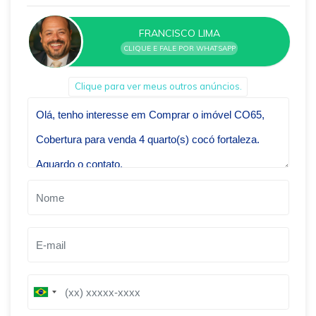
FRANCISCO LIMA
CLIQUE E FALE POR WHATSAPP
Clique para ver meus outros anúncios.
Qual o melhor dia e horário pra você?
B
B
r
r
a