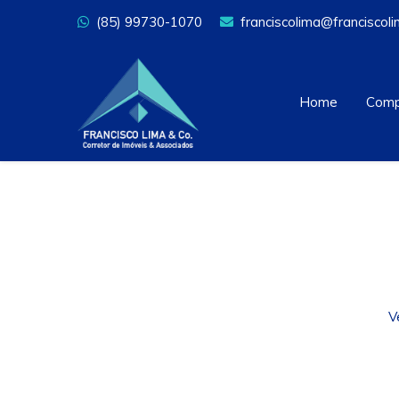
(85) 99730-1070
franciscolima@franciscol
Home
Comp
V