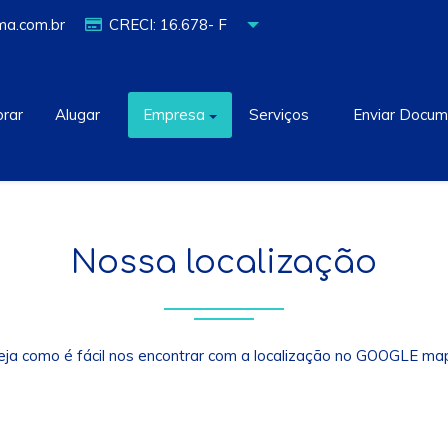
ima.com.br
CRECI:
16.678- F
rar
Alugar
Empresa
Serviços
Enviar Docu
Nossa localização
eja como é fácil nos encontrar com a localização no GOOGLE ma