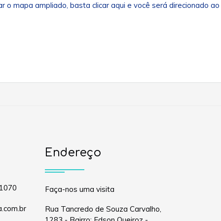
zar o mapa ampliado, basta
clicar aqui
e você será direcionado ao
Endereço
-1070
Faça-nos uma visita
a.com.br
Rua Tancredo de Souza Carvalho,
1283 - Bairro: Edson Queiroz -