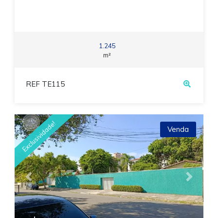
1.245
m²
REF TE115
Exclusividade!
Venda
Previous
Next