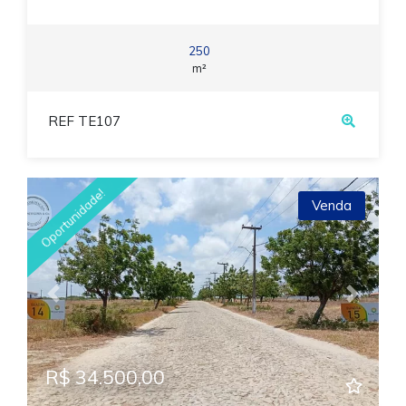
250
m²
REF TE107
Oportunidade!
Venda
Previous
Next
R$ 34.500,00