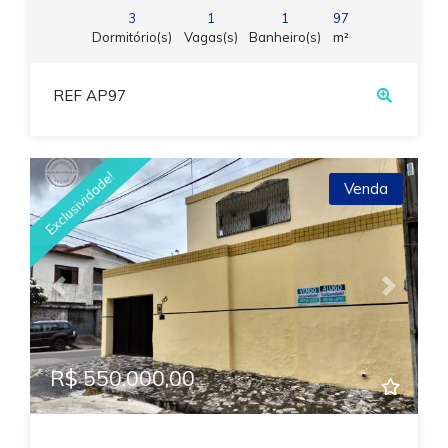
3
1
1
97
Dormitório(s)
Vagas(s)
Banheiro(s)
m²
REF AP97
Exclusividade!
Venda
Previous
Next
R$ 550.000,00