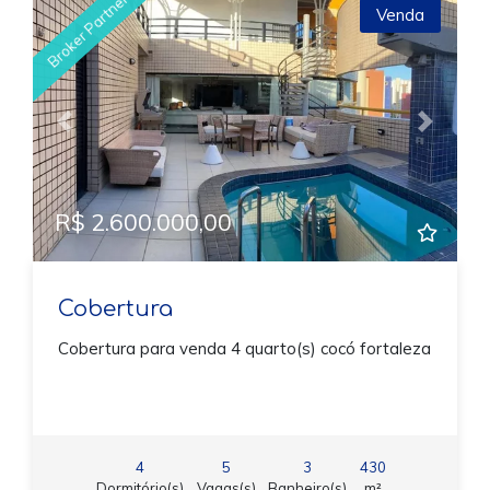
Broker Partner
Venda
Previous
Next
R$ 2.600.000,00
Cobertura
Cobertura para venda 4 quarto(s) cocó fortaleza
4
5
3
430
Dormitório(s)
Vagas(s)
Banheiro(s)
m²