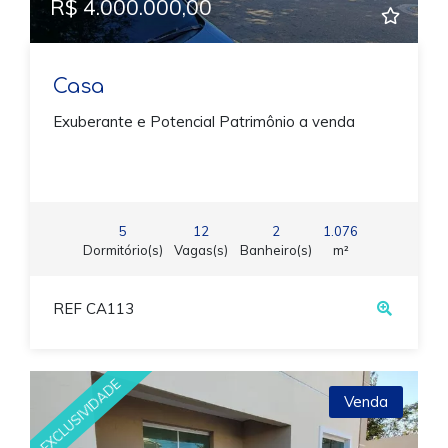
R$ 4.000.000,00
Casa
Exuberante e Potencial Patrimônio a venda
5
12
2
1.076
Dormitório(s)
Vagas(s)
Banheiro(s)
m²
REF CA113
EXCLUSIVIDADE
Venda