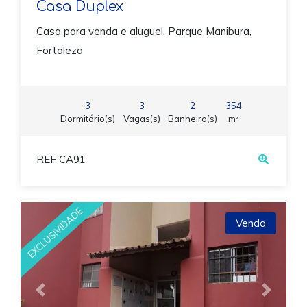
Casa Duplex
Casa para venda e aluguel, Parque Manibura,
Fortaleza
3
3
2
354
Dormitório(s)
Vagas(s)
Banheiro(s)
m²
REF CA91
EXCLUSIVIDADE
Venda
Previous
Next