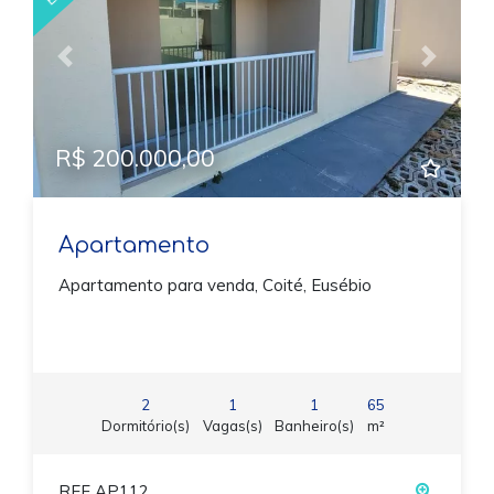
Previous
Next
R$ 200.000,00
Apartamento
Apartamento para venda, Coité, Eusébio
2
1
1
65
Dormitório(s)
Vagas(s)
Banheiro(s)
m²
REF AP112