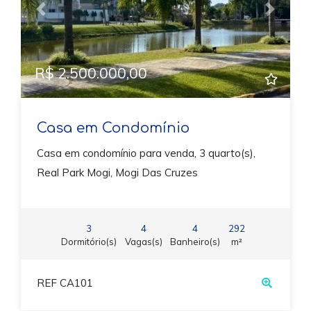
Previous
Next
R$ 2.500.000,00
Casa em Condomínio
Casa em condomínio para venda, 3 quarto(s),
Real Park Mogi, Mogi Das Cruzes
3
4
4
292
Dormitório(s)
Vagas(s)
Banheiro(s)
m²
REF CA101