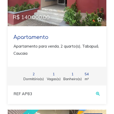
R$ 140.000,00
Apartamento
Apartamento para venda, 2 quarto(s), Tabapuá,
Caucaia
2
1
1
54
Dormitório(s)
Vagas(s)
Banheiro(s)
m²
REF AP83